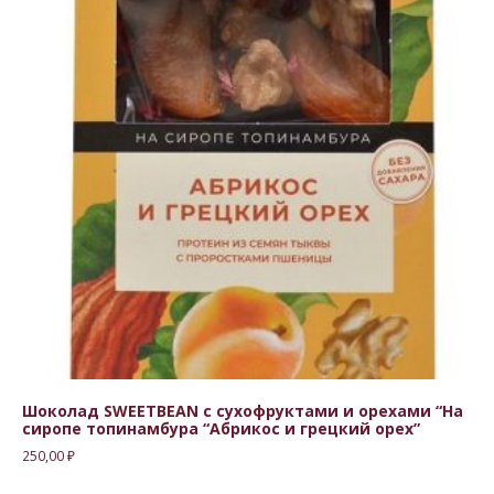
Шоколад SWEETBEAN с сухофруктами и орехами “На
сиропе топинамбура “Абрикос и грецкий орех”
250,00
₽