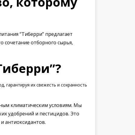
во, которому
итания “Тиберри” предлагает
о сочетание отборного сырья,
Тиберри”?
, гарантируя их свежесть и сохранность
ным климатическим условиям. Мы
их удобрений и пестицидов. Это
и антиоксидантов.