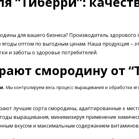
я “Тиберри”: качест
дины для вашего бизнеса? Производитель здорового п
ягоды оптом по выгодным ценам. Наша продукция – эт
ки и заботы о здоровье потребителей.
ают смородину от “
и.
Мы контролируем весь процесс выращивания и обработки ягод
рают лучшие сорта смородины, адаптированные к мест
етоды выращивания, минимизируя применение химическ
енным вкусом и максимальным содержанием витаминов 