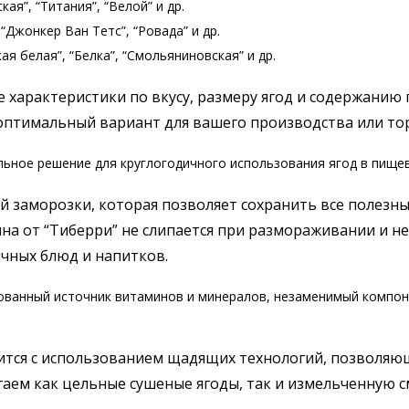
ая”, “Титания”, “Велой” и др.
“Джонкер Ван Тетс”, “Ровада” и др.
я белая”, “Белка”, “Смольяниновская” и др.
 характеристики по вкусу, размеру ягод и содержанию
оптимальный вариант для вашего производства или тор
ьное решение для круглогодичного использования ягод в пище
заморозки, которая позволяет сохранить все полезные
на от “Тиберри” не слипается при размораживании и не 
чных блюд и напитков.
ванный источник витаминов и минералов, незаменимый компоне
тся с использованием щадящих технологий, позволяю
гаем как цельные сушеные ягоды, так и измельченную 