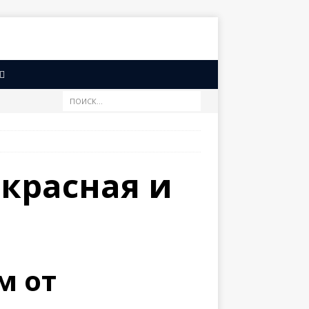
 красная и
м от