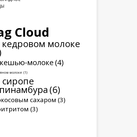
ДЫ
ag Cloud
 кедровом молоке
)
 кешью-молоке
(4)
сяном молоке
(1)
 сиропе
пинамбура
(6)
окосовым сахаром
(3)
ритритом
(3)