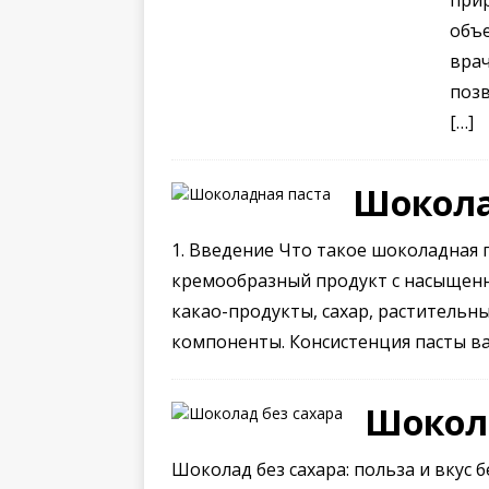
при
объе
вра
позв
[…]
Шокола
1. Введение Что такое шоколадная 
кремообразный продукт с насыщенн
какао-продукты, сахар, растительны
компоненты. Консистенция пасты в
Шокола
Шоколад без сахара: польза и вкус 