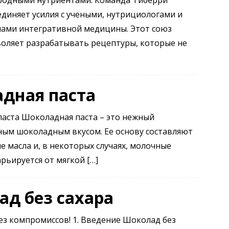
родными нутриентами. Команда Тиберри
диняет усилия с учеными, нутрициологами и
чами интегративной медицины. Этот союз
оляет разрабатывать рецептуры, которые не
дная паста
паста Шоколадная паста – это нежный
ым шоколадным вкусом. Ее основу составляют
е масла и, в некоторых случаях, молочные
арьируется от мягкой
[…]
д без сахара
без компромиссов! 1. Введение Шоколад без