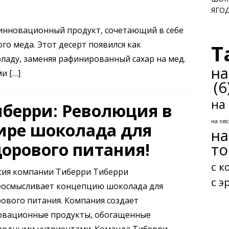
ЯГО
 инновационный продукт, сочетающий в себе
го меда. Этот десерт появился как
T
аду, заменяя рафинированный сахар на мед.
на
ями
[…]
(6
на
иберри: Революция в
на ов
ире шоколада для
на
дорового питания!
то
с к
сия компании Тиберри Тиберри
с э
еосмысливает концепцию шоколада для
ового питания. Компания создает
овационные продукты, обогащенные