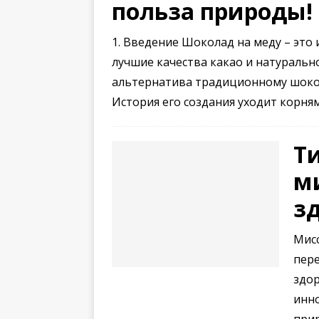
польза природы!
1. Введение Шоколад на меду – это
лучшие качества какао и натурально
альтернатива традиционному шокол
История его создания уходит корн
Т
м
з
Мис
пер
здор
инн