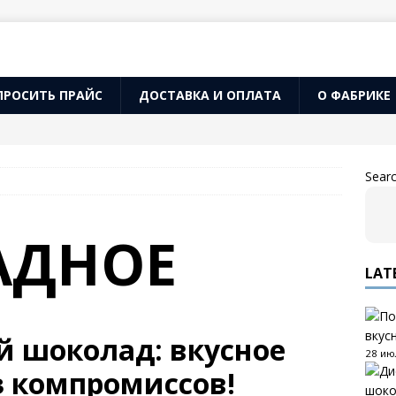
ПРОСИТЬ ПРАЙС
ДОСТАВКА И ОПЛАТА
О ФАБРИКЕ
Sear
АДНОЕ
LAT
вкус
й шоколад: вкусное
28 ию
з компромиссов!
шоко