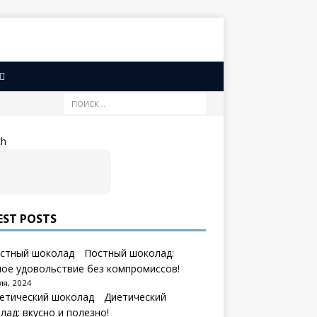
ch
Search
EST POSTS
Постный шоколад:
ное удовольствие без компромиссов!
ля, 2024
Диетический
лад: вкусно и полезно!